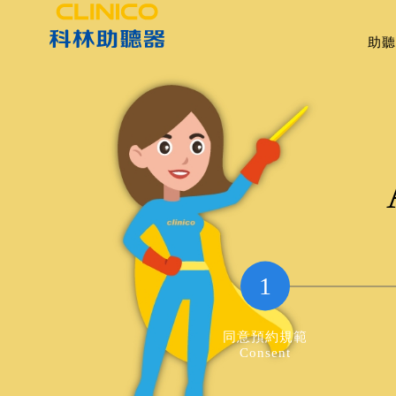
助聽
1
同意預約規範
Consent