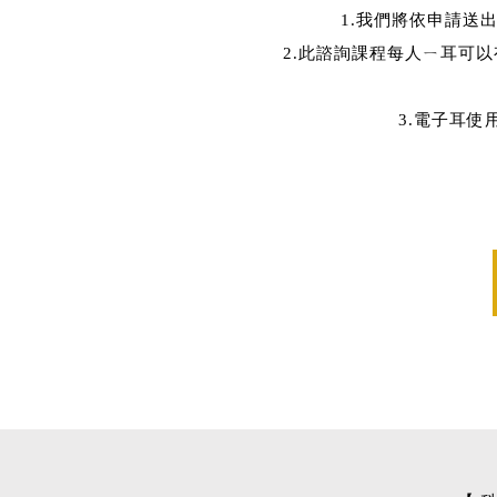
1.我們將依申請送
2.此諮詢課程每人ㄧ耳可以
3.電子耳