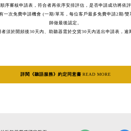
出順序審核申請表，符合者再依序安排評估，是否申請成功將依評
有一次免費申請機會 (一期/單耳，每位客戶最多免費申請2期/
師做最後認定。
使用者須於開頻後30天內、助聽器需於交貨30天內送出申請表，逾
詳閱《聽語服務》約定同意書
READ MORE