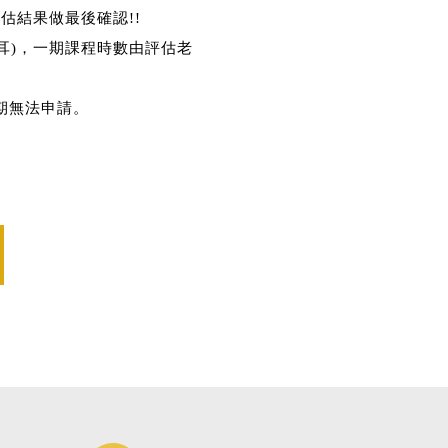
估結果做最後確認!!
雙耳)，一期課程時數由評估老
期無法申請。