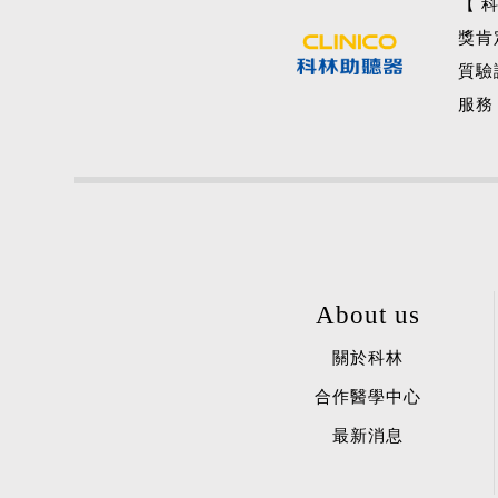
【 
獎肯
質驗
服務
About us
關於科林
合作醫學中心
最新消息