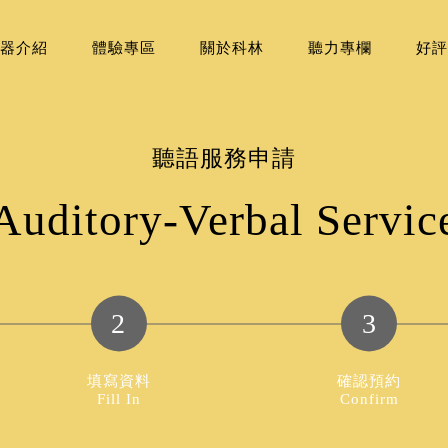
器介紹
體驗專區
關於科林
聽力專欄
好評
聽語服務申請
Auditory-Verbal Servic
2
3
填寫資料
確認預約
Fill In
Confirm