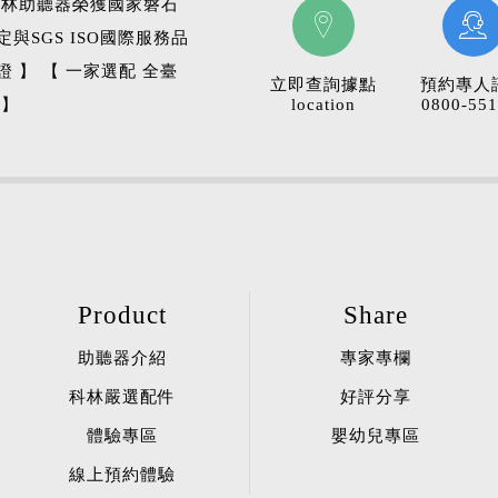
科林助聽器榮獲國家磐石
定與SGS ISO國際服務品
證 】 【 一家選配 全臺
立即查詢據點
預約專人
 】
location
0800-551
Product
Share
助聽器介紹
專家專欄
科林嚴選配件
好評分享
體驗專區
嬰幼兒專區
線上預約體驗