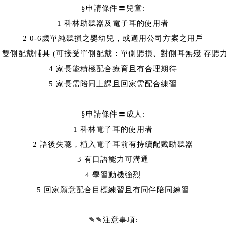
§申請條件〓兒童:
1 科林助聽器及電子耳的使用者
2 0-6歲單純聽損之嬰幼兒，或適用公司方案之用戶
3 雙側配戴輔具 (可接受單側配戴：單側聽損、對側耳無殘 存聽力
4 家長能積極配合療育且有合理期待
5 家長需陪同上課且回家需配合練習
§申請條件〓成人:
1 科林電子耳的使用者
2 語後失聰，植入電子耳前有持續配戴助聽器
3 有口語能力可溝通
4 學習動機強烈
5 回家願意配合目標練習且有同伴陪同練習
✎✎注意事項: