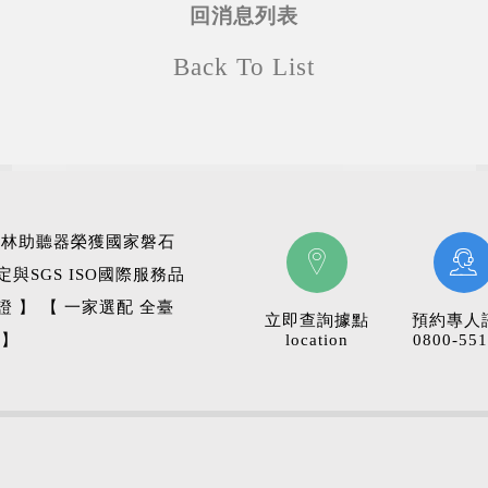
回消息列表
Back To List
科林助聽器榮獲國家磐石
定與SGS ISO國際服務品
證 】 【 一家選配 全臺
立即查詢據點
預約專人
 】
location
0800-551