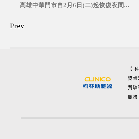
高雄中華門市自2月6日(二)起恢復夜間...
Prev
【 
獎肯
質驗
服務