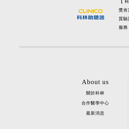
【 
獎肯
質驗
服務
About us
關於科林
合作醫學中心
最新消息