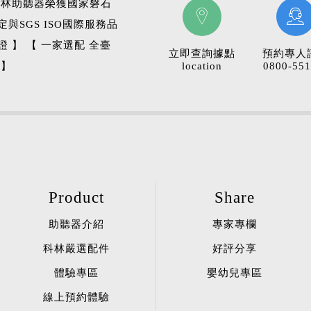
科林助聽器榮獲國家磐石
定與SGS ISO國際服務品
證 】 【 一家選配 全臺
立即查詢據點
預約專人
 】
location
0800-551
Product
Share
助聽器介紹
專家專欄
科林嚴選配件
好評分享
體驗專區
嬰幼兒專區
線上預約體驗