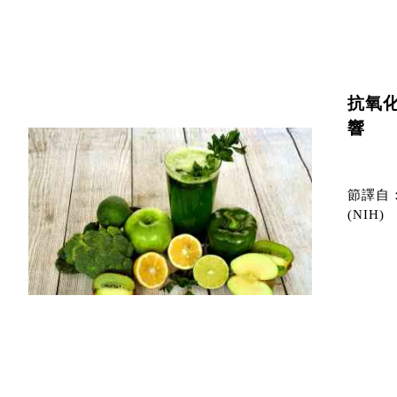
抗氧
響
節譯自
(NIH)