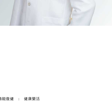
聽能復健
健康樂活