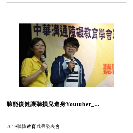
聽能復健讓聽損兒進身Youtuber_...
2019聽障教育成果發表會