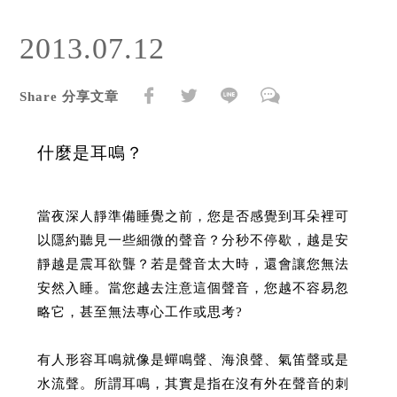
2013.07.12
Share 分享文章
什麼是耳鳴？
當夜深人靜準備睡覺之前，您是否感覺到耳朵裡可
以隱約聽見一些細微的聲音？分秒不停歇，越是安
靜越是震耳欲聾？若是聲音太大時，還會讓您無法
安然入睡。當您越去注意這個聲音，您越不容易忽
略它，甚至無法專心工作或思考?
有人形容耳鳴就像是蟬鳴聲、海浪聲、氣笛聲或是
水流聲。所謂耳鳴，其實是指在沒有外在聲音的刺