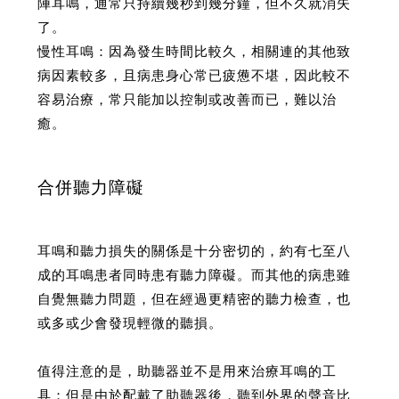
陣耳鳴，通常只持續幾秒到幾分鐘，但不久就消失
了。
慢性耳鳴：因為發生時間比較久，相關連的其他致
病因素較多，且病患身心常已疲憊不堪，因此較不
容易治療，常只能加以控制或改善而已，難以治
癒。
合併聽力障礙
耳鳴和聽力損失的關係是十分密切的，約有七至八
成的耳鳴患者同時患有聽力障礙。而其他的病患雖
自覺無聽力問題，但在經過更精密的聽力檢查，也
或多或少會發現輕微的聽損。
值得注意的是，助聽器並不是用來治療耳鳴的工
具；但是由於配戴了助聽器後，聽到外界的聲音比