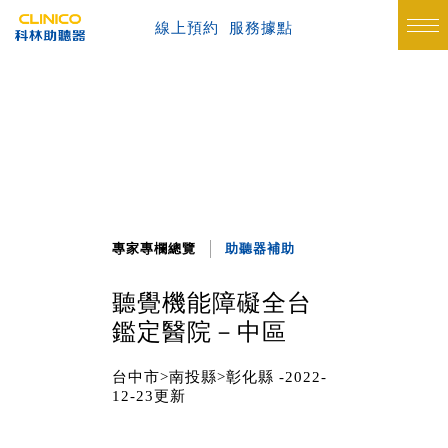
線上預約
服務據點
專家專欄總覽
助聽器補助
聽覺機能障礙全台
鑑定醫院－中區
台中市>南投縣>彰化縣 -2022-
12-23更新