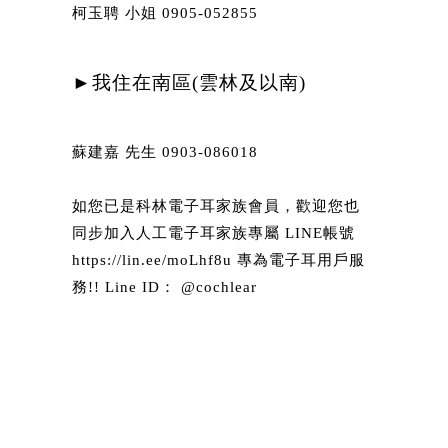
柯玉聘 小姐 0905-052855
訂閱服務的發票可以打統編嗎
►我住在南區(雲林及以南)
訂閱費用可累計會員積點嗎
36期擁有助聽器後還享有保固嗎
蘇建嘉 先生 0903-086018
如您已是科林電子耳家族會員，歡迎您也
首次訂閱優惠
同步加入人工電子耳家族專屬 LINE帳號
https://lin.ee/moLhf8u 專為電子耳用戶服
務!! Line ID： @cochlear
助聽器及配件