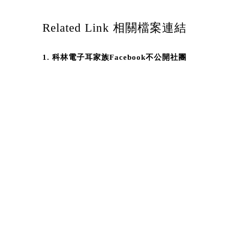
目前可進行人工電子耳手術的醫院
有哪些
Related Link 相關檔案連結
哪些條件適合接受人工電子耳植入
術?
科林電子耳家族Facebook不公開社團
如何選配
配戴兩側助聽器有需要嗎？我可不
可以只配一側？