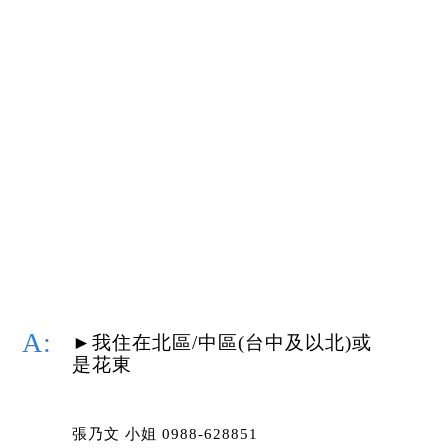
訂閱會員身份可以轉讓嗎
如果我忘記每半年要回追蹤，該怎
麼辦
如何申請更換信用卡扣款呢
請問我的每月扣款日是幾號呢
我要如何申請訂閱
►我住在北區/中區(台中及以北)或
我要如何取消助聽器訂閱
是花東
我可以幫他人支付訂閱費用嗎
張乃文 小姐 0988-628851