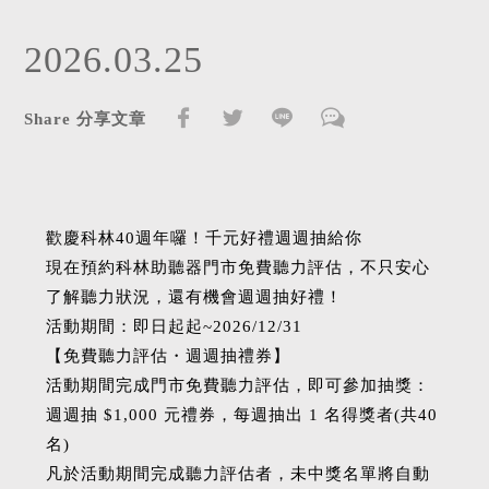
2026.03.25
Share 分享文章
歡慶科林40週年囉！千元好禮週週抽給你
現在預約科林助聽器門市免費聽力評估，不只安心
了解聽力狀況，還有機會週週抽好禮！
活動期間：即日起起~2026/12/31
【免費聽力評估・週週抽禮券】
活動期間完成門市免費聽力評估，即可參加抽獎：
週週抽 $1,000 元禮券，每週抽出 1 名得獎者(共40
名)
凡於活動期間完成聽力評估者，未中獎名單將自動