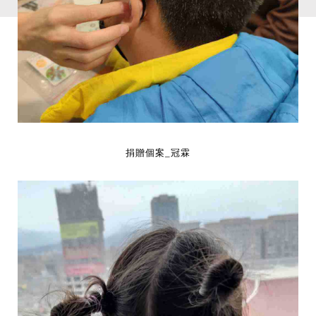
捐贈個案_冠霖