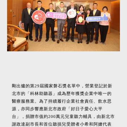
剛出爐的第29屆國家磐石獎名單中，營業登記於新
北市的「科林助聽器」成為歷年獲獎企業中唯一的
醫療服務業。為了持續履行企業社會責任、飲水思
源，亦同步響應新北市政府「好日子愛心大平
台」，捐贈市值約200萬元兒童聽力輔具，由新北市
謝政達副市長和首位聽損兒受贈者小希和阿嬤代表