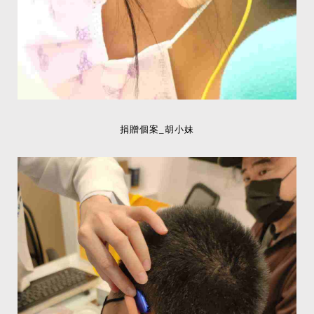
捐贈個案_胡小妹