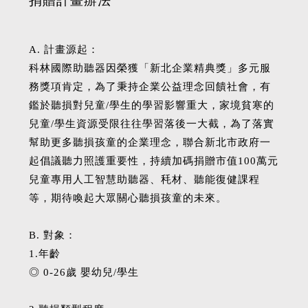
捐贈計畫辦法
A. 計畫源起：
科林國際助聽器因榮獲「新北企業精典獎」多元服
務獎項肯定，為了秉持企業公益理念回饋社會，有
鑑於聽損對兒童/學生的學習影響重大，家境貧寒的
兒童/學生資源受限往往學習落後一大截，為了落實
幫助更多聽損孩童的企業理念，聯合新北市政府一
起倡議聽力照護重要性，持續加碼捐贈市值100萬元
兒童專用人工智慧助聽器、秏材、聽能復健課程
等，期待喚起大眾關心聽損孩童的未來。
B. 對象：
1.年齡
◎ 0-26歲 嬰幼兒/學生