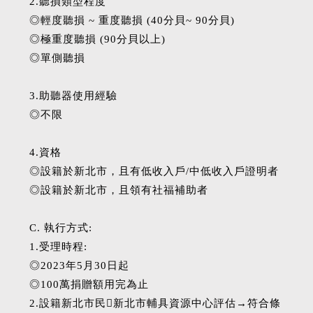
2.聽損類型程度
◎輕度聽損 ~ 重度聽損 (40分貝~ 90分貝)
◎極重度聽損 (90分貝以上)
◎單側聽損
3.助聽器使用經驗
◎不限
4.資格
◎設籍於新北市，且有低收入戶/中低收入戶證明者
◎設籍於新北市，且領有社福補助者
C. 執行方式:
1.受理時程:
◎2023年5月30日起
◎100萬捐贈額用完為止
2.設籍新北市民新北市輔具資源中心評估→符合條