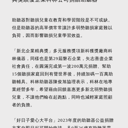
助聽器對聽損兒童在教育和學習階段是不可或缺。
但是助聽器的高單價常常讓許多弱勢聽損家庭難以
負荷，因而影響聽損兒童學習效益。
「新北企業精典獎」多元服務獎項新科獲獎廠商科
林儀器，同樣也是第29屆磐石企業，矢志善盡企業
社會責任，在圓滿完成第一波200萬元捐贈、幫助
15個聽損家庭回到有聲世界後，持續加碼一百萬助
聽輔具。科林助聽器陳俊旭協理表示，科林在地專
業經營多年，希望藉由回饋嘉惠更多新北弱勢聽損
兒童，不讓他們輸在起跑點，同時也減輕家庭照顧
者的負擔。
「好日子愛心大平台」2023年度的助聽器公益捐贈
方案自即日起可開始申請，凡0至26歲有助聽器需