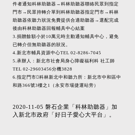
件者通知科林助聽器→科林助聽器聯絡民眾到指定
門市→民眾持轉介單到科林助聽器指定門市→科林
助聽器依聽力狀況免費提供合適助聽器→選配完成
後由科林助聽器回報輔具中心結案
3.捐贈餘額小於10萬元時主動通知輔具中心，避免
已轉介但無助聽器的狀況。
4.新北市輔具資源中心TEL 02-8286-7045
5.承辦人：新北市社會局身心障礙福利科 社工師
TEL 02-29603456分機3828
6.指定門市科林新北中和聽力所：新北市中和區中
和路366號3樓之1（永安市場捷運站旁）
2020-11-05 磐石企業「科林助聽器」加
入新北市政府「好日子愛心大平台」。