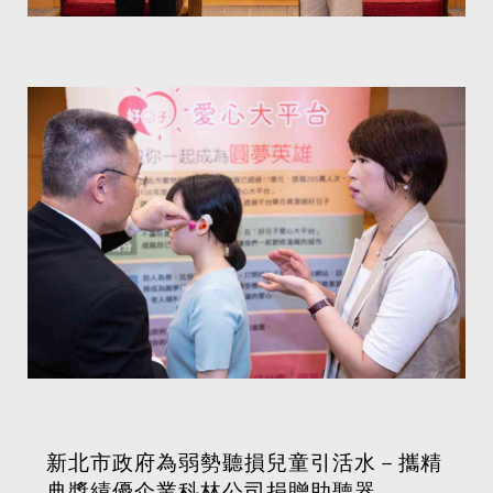
新北市政府為弱勢聽損兒童引活水－攜精
典獎績優企業科林公司捐贈助聽器