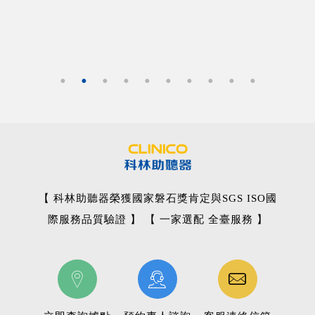
【 科林助聽器榮獲國家磐石獎肯定與SGS ISO國
際服務品質驗證 】 【 一家選配 全臺服務 】