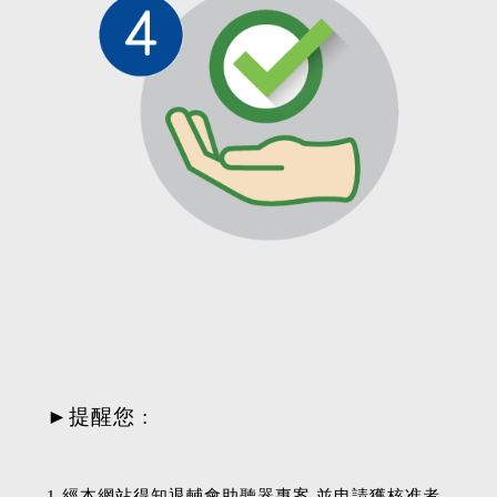
►提醒您 :
1.經本網站得知退輔會助聽器專案,並申請獲核准者,