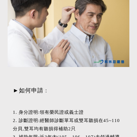
►如何申請 :
1. 身分證明:領有榮民證或義士證
2. 診斷證明:經醫師診斷單耳或雙耳聽損在45~110
分貝,雙耳均有聽損得補助2只