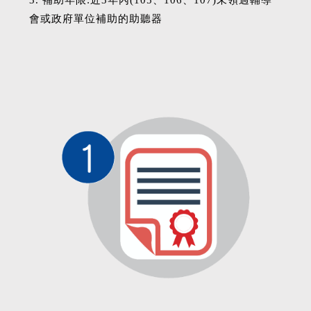
3. 補助年限:近3年內(105、106、107)未領過輔導
會或政府單位補助的助聽器