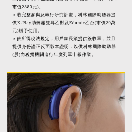
市值2880元)。
◑ 若完整參與及執行研究計畫，科林國際助聽器提
供X-Play助聽器雙耳乙對及Edumic乙台(市價29萬
元)贈予使用。
◑ 依所得稅法規定，用戶家長須提供簽收單，並且
提供身份證正反面影本證明，以供科林國際助聽器
(股)向稅捐機關進行年度列單申報作業。