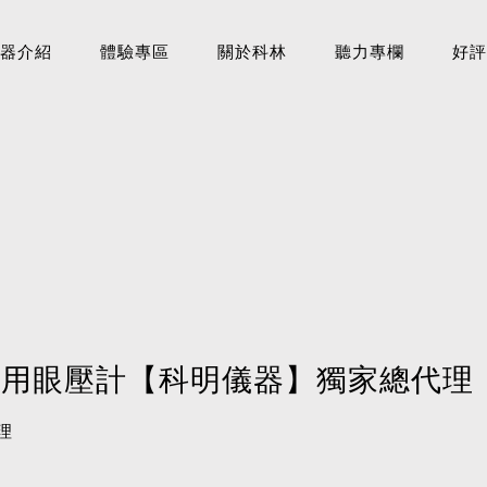
器介紹
體驗專區
關於科林
聽力專欄
好評
me2 家用眼壓計【科明儀器】獨家總代理
理