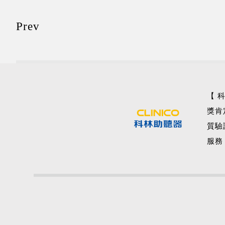
Prev
【 
獎肯
質驗
服務