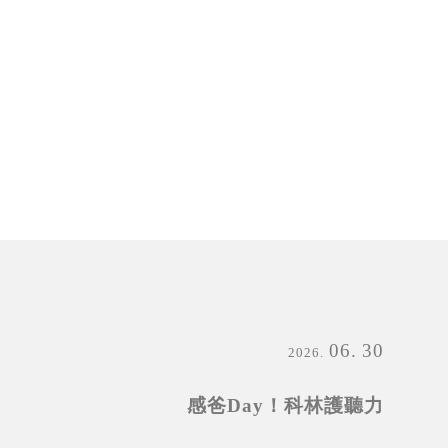
06
30
2026
感爸Day！科林護聽力