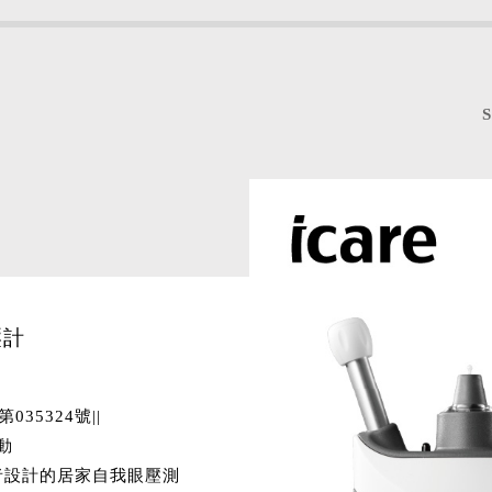
壓計
35324號||
動
光眼患者設計的居家自我眼壓測