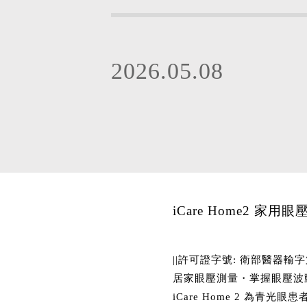
2026.05.08
iCare Home2 家用眼
||許可證字號: 衛部醫器輸字第0
居家眼壓測量・掌握眼壓波
iCare Home 2 為青