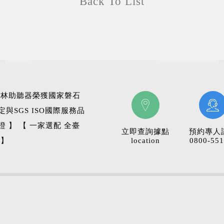
Back To List
科林助聽器榮獲國家磐石
定與SGS ISO國際服務品
證 】 【 一家選配 全臺
立即查詢據點
預約專人
 】
location
0800-551