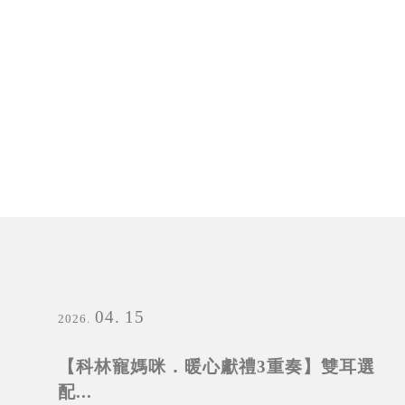
04
15
2026
【科林寵媽咪．暖心獻禮3重奏】雙耳選
配...