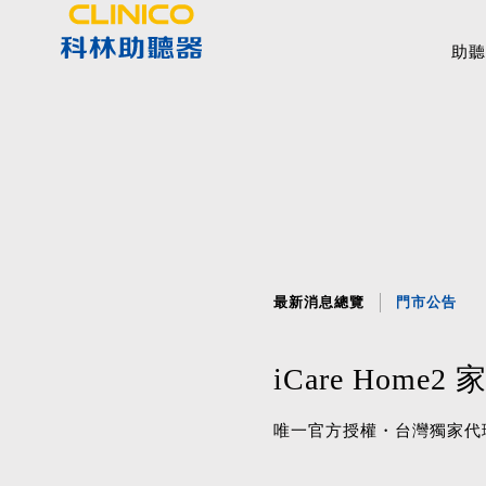
助聽
最新消息總覽
門市公告
iCare Ho
唯一官方授權・台灣獨家代