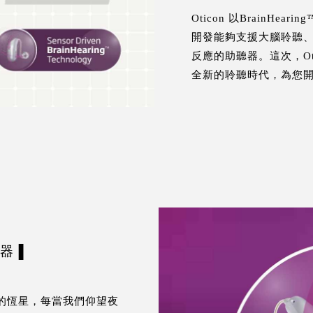
Oticon 以BrainHe
開發能夠支援大腦聆聽
反應的助聽器。這次，Otic
全新的聆聽時代，為您
聽器▐
最亮的恆星，每當我們仰望夜