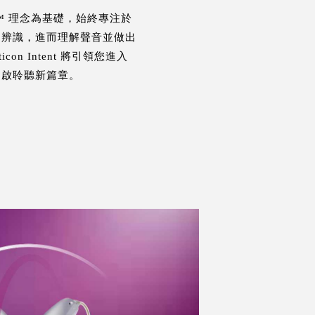
aring™ 理念為基礎，始終專注於
、辨識，進而理解聲音並做出
on Intent 將引領您進入
開啟聆聽新篇章。