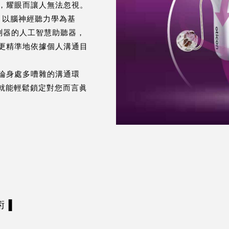
，耀眼而讓人無法忽視。
 晶片，以腦神經聽力學為基
感測器的人工智慧助聽器，
更精準地依據個人溝通目
論身處多嘈雜的溝通環
，您就能輕鬆鎖定對您而言眞
術▐