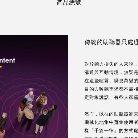
產品總覽
傳統的助聽器只處理
對於聽力損失的人來說
溝通與互動情境，無疑
在這些喧囂、瞬息萬變
目的與聆聽需求都不盡
定對象說話、有些人卻
然而，以往的助聽器卻
機械化地集中蒐集使用
樣「千篇一律」的方式