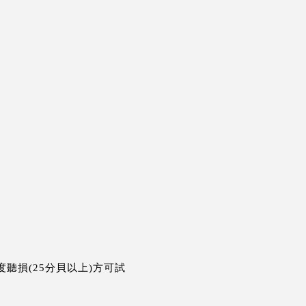
度聽損(25分貝以上)方可試