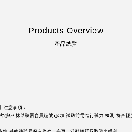
Products Overview
產品總覽
】注意事項：
新客(無科林助聽器會員編號)參加,試聽前需進行聽力 檢測,符合輕
告為準,科林助聽器保有修改、變更、活動解釋及取消之權利。