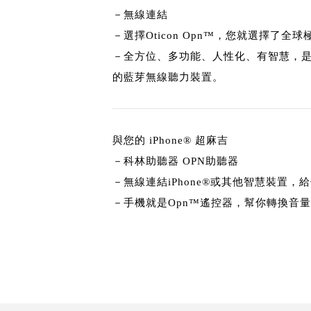
－無線連結
－選擇Oticon Opn™，您就選擇了全
－全方位、多功能、人性化、有智慧，
的藍芽無線聽力裝置。
與您的 iPhone® 超麻吉
－科林助聽器 OPN助聽器
－無線連結iPhone®或其他智慧裝置，
－手機就是Opn™遙控器，幫你轉換音