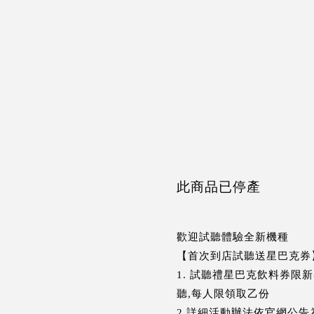
此商品已停產
歡迎試聽體驗全新機種
【首次到店試聽送星巴克券
1. 試聽禮星巴克飲料券限
聽,每人限領取乙份
2.詳細活動辦法依官網公