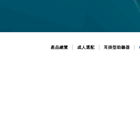
產品總覽
成人選配
耳掛型助聽器