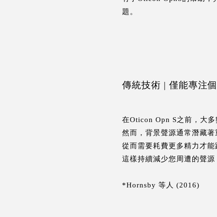
題。
傳統技術 | 僅能專
在Oticon Opn S
然而，背景聲源通常潛藏著
從而需要耗費更多精力才能
這樣持續減少您周遭的聲源
*Hornsby 等人 (2016)