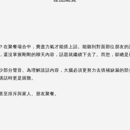
？在聚餐場合中，費盡力氣才能搭上話。能聽到對面那位朋友的
，還沒掌握剛剛的聊天內容，話題就繼續下去了。而您，卻總是
少部分聲音。為理解談話內容，大腦必須更努力去填補缺漏的部
講話時更是困難。
甚至排斥與家人、朋友聚餐。