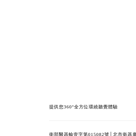
提供您360°全方位環繞聽覺體驗
衛部醫器輸壹字第015082號│北市衛器廣字