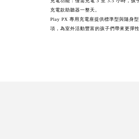
充電功能：僅需充電 3 至 3.5 小時，孩子
充電款助聽器一整天。
Play PX 專用充電座提供標準型與隨身
項，為室外活動豐富的孩子們帶來更彈