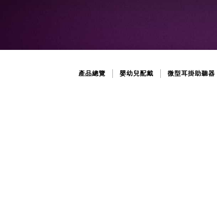
產品總覽
嬰幼兒配戴
微型耳掛助聽器