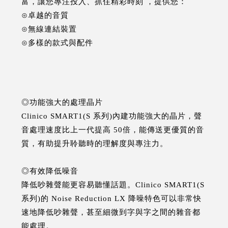
富，讓您專注投入、抓住精彩時刻 ，提供您：
⊙卓越的音質
⊙無線連結裝置
⊙多樣的款式與配件
◎功能強大的處理晶片
Clinico SMART1(S 系列)內建功能強大的晶片，聲
音處理速度比上一代提高 50倍，能傳送更優質的音
質，有助提升聆聽時的理解度與專注力。
◎有效降低噪音
降低吵雜聲能更容易聽懂話題。Clinico SMART1(S
系列)的 Noise Reduction LX 降噪特色可以非常快
速地降低吵雜聲，甚至細微到字與字之間的雜音都
能處理。