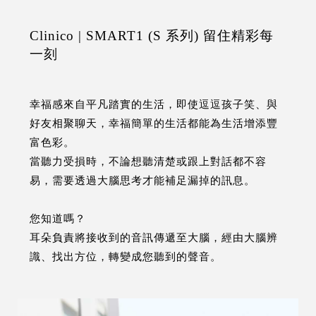
Clinico | SMART1 (S 系列) 留住精彩每
一刻
幸福感來自平凡踏實的生活，即使逗逗孩子笑、與
好友相聚聊天，幸福簡單的生活都能為生活增添豐
富色彩。
當聽力受損時，不論想聽清楚或跟上對話都不容
易，需要透過大腦思考才能補足漏掉的訊息。
您知道嗎？
耳朵負責將接收到的音訊傳遞至大腦，經由大腦辨
識、找出方位，轉變成您聽到的聲音。