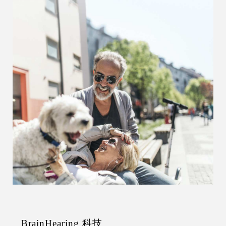
BrainHearing 科技