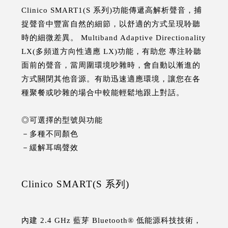
Clinico SMART1(S 系列)功能傳遞高解析聲音，捕
捉聲音中豐富自然的細節，以舒適的方式呈現聆聽
時的細微差異。 Multiband Adaptive Directionality
LX(多頻道方向性適應 LX)功能，有助您 專注聆聽
面前的聲音，當周圍環境吵雜時，會自動以漸進的
方式關閉其他音源。有助迅速適應環境，讓您在各
種聚餐或吵雜的場合中較能輕鬆地跟上對話。
◎可選擇的型號與功能
－多種不同顏色
－緩解耳鳴聲效
Clinico SMART(S 系列)
內建 2.4 GHz 藍芽 Bluetooth® 低能源科技技術，