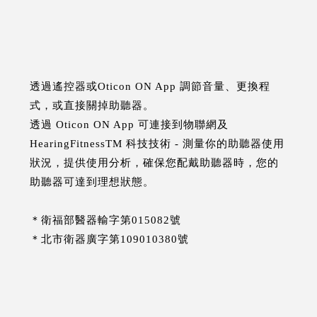
透過遙控器或Oticon ON App 調節音量、更換程
式，或直接關掉助聽器。
透過 Oticon ON App 可連接到物聯網及
HearingFitnessTM 科技技術 - 測量你的助聽器使用
狀況，提供使用分析，確保您配戴助聽器時，您的
助聽器可達到理想狀態。
＊衛福部醫器輸字第015082號
＊北市衛器廣字第109010380號