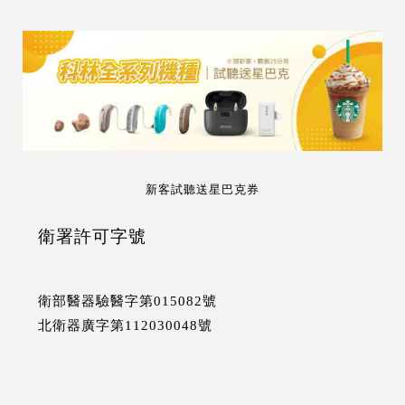
新客試聽送星巴克券
衛署許可字號
衛部醫器驗醫字第015082號
北衛器廣字第112030048號