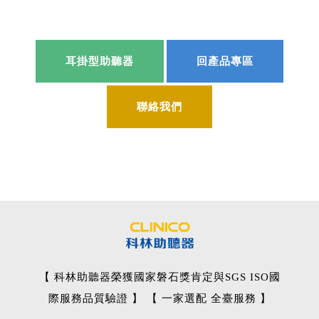
耳掛型助聽器
回產品專區
聯絡我們
【 科林助聽器榮獲國家磐石獎肯定與SGS ISO國
際服務品質驗證 】 【 一家選配 全臺服務 】