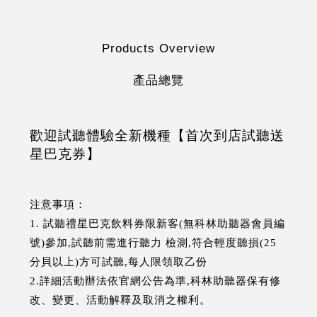
Products Overview
產品總覽
歡迎試聽體驗全新機種【首次到店試聽送
星巴克券】
注意事項：
1. 試聽禮星巴克飲料券限新客(無科林助聽器會員編
號)參加,試聽前需進行聽力 檢測,符合輕度聽損(25
分貝以上)方可試聽,每人限領取乙份
2.詳細活動辦法依官網公告為準,科林助聽器保有修
改、變更、活動解釋及取消之權利。