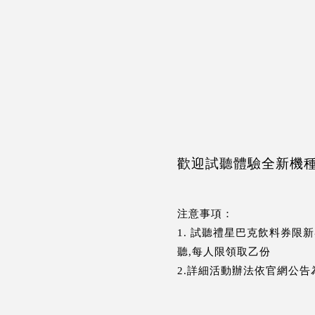
歡迎試聽體驗全新機
注意事項：
1. 試聽禮星巴克飲料券限
聽,每人限領取乙份
2.詳細活動辦法依官網公