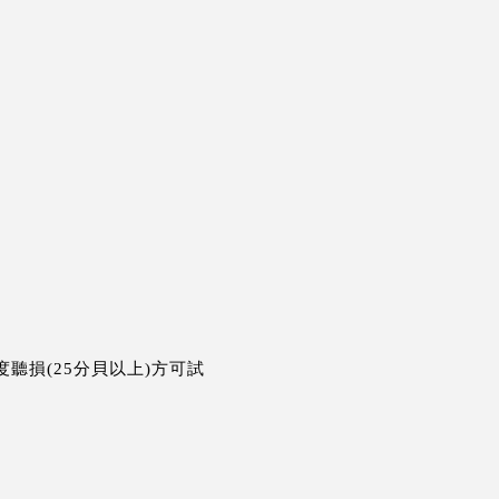
度聽損(25分貝以上)方可試