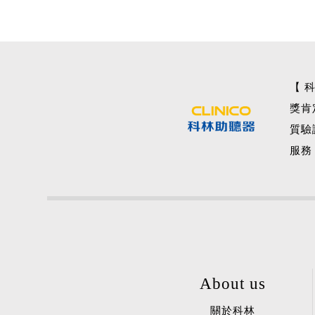
【 
獎肯
質驗
服務
About us
關於科林