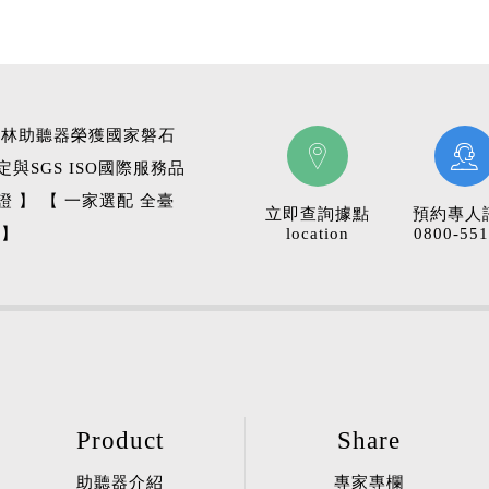
科林助聽器榮獲國家磐石
定與SGS ISO國際服務品
證 】 【 一家選配 全臺
立即查詢據點
預約專人
 】
location
0800-551
Product
Share
助聽器介紹
專家專欄