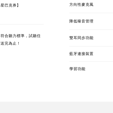
方向性麥克風
送星巴克券】
降低噪音管理
後符合聽力標準，試聽任
雙耳同步功能
，送完為止！
藍牙連接裝置
學習功能