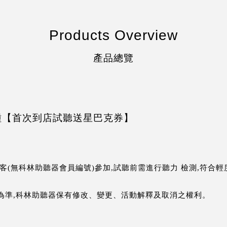
Products Overview
產品總覽
種【首次到店試聽送星巴克券】
新客(無科林助聽器會員編號)參加,試聽前需進行聽力 檢測,符合輕
告為準,科林助聽器保有修改、變更、活動解釋及取消之權利。