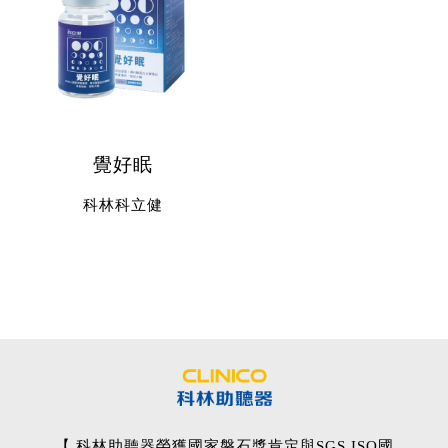
覺好眠
科林科立健
【 科林助聽器榮獲國家磐石獎肯定與SGS ISO國