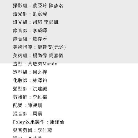
攝影組：蔡亞玲‭ ‬陳彥名‬
燈光師：劉宸瑋
燈光組：趙珩‭ ‬李邵凱‬
錄音師：李威嶧
錄音組：羅存禾
美術指導：廖建安(元述)
美術組：楊尚儒 簡嘉儀
造型：黃敏弟Mandy
造型組：周之禪
化妝師：林澤鈞‭‬
髮型師：洪建誠
剪接師：李維揚
配樂：陳昶煬
混音師：周震
Foley效果製作：康銪倫
聲音剪輯：李佳蓉