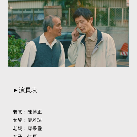
►演員表
老爸：陳博正
女兒：廖雅珺
老媽：應采靈
女子：何夏