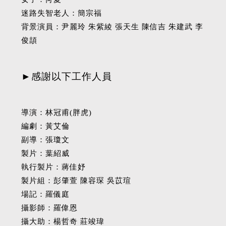
迷路失智老人：簡宗福
背景演員：尹麗玲‭ ‬朱紫綾‭ ‬張天生‬‬ 陳信吉‭ ‬朱建武‭ ‬李
俊頡‬‬
►感謝以下工作人員
導演：林冠甫‭(‬胖虎‭)‬‬‬
編劇：黃艾倫
副導：張瓊文
製片：葉紹威
執行製片：蔣佳妤
製片組：彭肇萱‭ ‬陳容琛‭ ‬吳苡瑄‬‬
場記：羅儀庭
攝影師：羅偉恩
攝大助：楊哲奇 莊竣瑋