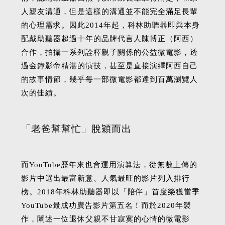
人親友溝通，但是這樣的溝通並不能完全滿足長輩
的心理需求。因此2014年起，科林助聽器即與本身
配戴助聽器超過十年的品牌代言人陳博正（阿西）
合作，拍攝一系列詮釋親子關係的公益微電影，透
過金鐘影帝精湛的演技，甚至是直接演繹阿西自己
的故事情節，幾乎每一部微電影都達到百萬瀏覽人
次的佳績。
「老爸幫幫忙」脫穎而出
而YouTube歷年來也會運用演算法，從無數上傳的
影片中選出最富新意、人氣最旺的影片列入排行
榜。2018年科林助聽器即以「陪伴」首度榮獲當季
YouTube最成功廣告影片第五名！而於2020年製
作，闡述一位退休父親不甘寂寞的心情的微電影