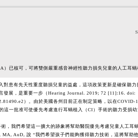
DA）已核可，可將雙側嚴重感音神經性聽力損失兒童的人工耳蝸植
入對患有先天性重度聽損兒童的益處，這項政策更新是確保聽力
要一步（Hearing Journal. 2019; 72 [11]:16. doi:
00612572.81490.e2）。由於美國各州目前正在制定策略，以在COV
A的這一批准可使優先考慮進行耳蝸植入（CI）手術的聽力受損
術，我們希望這一擴大的跡象將幫助醫院優先考慮兒童人工耳蝸植入手
utwein, MA, AuD, 說 “我們希望孩子們能夠獲得聽力技術，