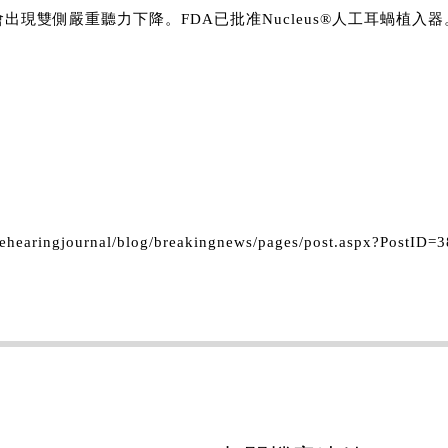
出現雙側嚴重聽力下降。FDA已批准Nucleus®人工耳蝸植入器
thehearingjournal/blog/breakingnews/pages/post.aspx?PostID=