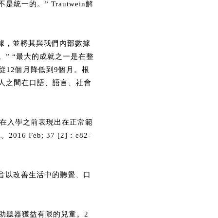
的。” Trautwein解
證據，並將其與我們內部數據
” “最大的成就之一是在整
12個月降低到9個月。根
人之間在口語、語言、社會
童在入學之前表現出在正常範
Feb; 37 [2]：e82-
聲音以改善生活中的聽覺、口
耳助聽器獲益有限的兒童。2