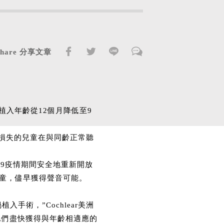
Share 分享文章
入年齡從12個月降低至9
損失的兒童在與同齡正常聽
ID-19疫情期間安全地重新開放
幼童，儘早獲得聲音可能。
術，”Cochlear美洲
這將幫助他們盡快獲得與年齡相適應的