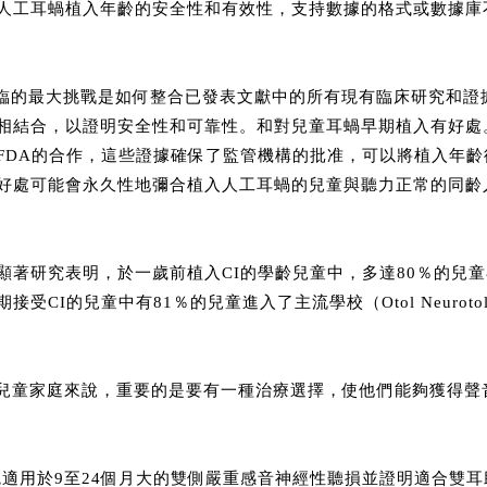
工耳蝸植入年齡的安全性和有效性，支持數據的格式或數據庫不是統一
，面臨的最大挑戰是如何整合已發表文獻中的所有現有臨床研究和
相結合，以證明安全性和可靠性。和對兒童耳蝸早期植入有好處。
FDA的合作，這些證據確保了監管機構的批准，可以將植入年齡從
好處可能會永久性地彌合植入人工耳蝸的兒童與聽力正常的同齡
顯著研究表明，於一歲前植入CI的學齡兒童中，多達80％的兒
I的兒童中有81％的兒童進入了主流學校（Otol Neurotol。2016 
對於聽損兒童家庭來說，重要的是要有一種治療選擇，使他們能夠獲得
入系統適用於9至24個月大的雙側嚴重感音神經性聽損並證明適合雙