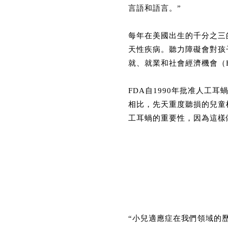
言語和語言。”
每年在美國出生的千分之三
天性疾病。聽力障礙會對孩
就、就業和社會經濟機會（Ear H
FDA自1990年批准人工
相比，先天重度聽損的兒童
工耳蝸的重要性，因為這樣做可能
“小兒適應症在我們領域的歷