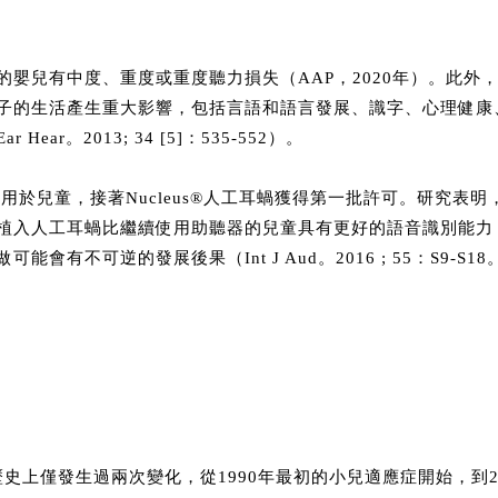
的嬰兒有中度、重度或重度聽力損失（AAP，2020年）。此外
子的生活產生重大影響，包括言語和語言發展、識字、心理健康
ear。2013; 34 [5]：535-552）。
耳蝸用於兒童，接著Nucleus®人工耳蝸獲得第一批許可。研究表
植入人工耳蝸比繼續使用助聽器的兒童具有更好的語音識別能力
會有不可逆的發展後果（Int J Aud。2016 ; 55：S9-S18
史上僅發生過兩次變化，從1990年最初的小兒適應症開始，到2