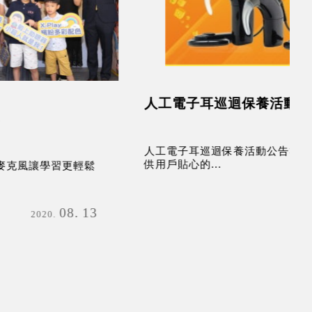
人工電子耳巡迴保養活動
科
人工電子耳巡迴保養活動公告>>工程師服務團隊提
供用戶貼心的...
二
聽損
06
11
2021