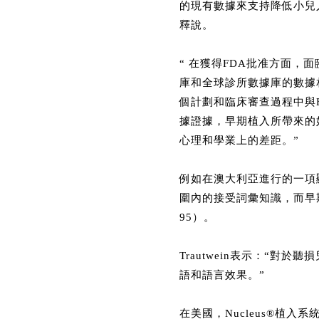
的現有數據來支持降低小兒人
釋說。
“ 在獲得FDA批准方面
庫和全球診所數據庫的數據
個計劃和臨床審查過程中與
據證據，早期植入所帶來的
心理和學業上的差距。”
例如在澳大利亞進行的一項
圍內的接受詞彙知識，而早期接受C
95）。
Trautwein表示：“
語和語言效果。”
在美國，Nucleus®植