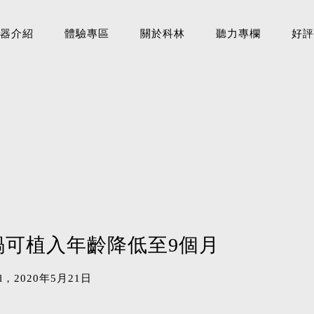
器介紹
體驗專區
關於科林
聽力專欄
好評
蝸可植入年齡降低至9個月
nal，2020年5月21日