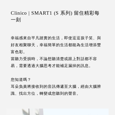
Clinico | SMART1 (S 系列) 留住精彩每
一刻
幸福感來自平凡踏實的生活，即使逗逗孩子笑、與
好友相聚聊天，幸福簡單的生活都能為生活增添豐
富色彩。
當聽力受損時，不論想聽清楚或跟上對話都不容
易，需要透過大腦思考才能補足漏掉的訊息。
您知道嗎？
耳朵負責將接收到的音訊傳遞至大腦，經由大腦辨
識、找出方位，轉變成您聽到的聲音。