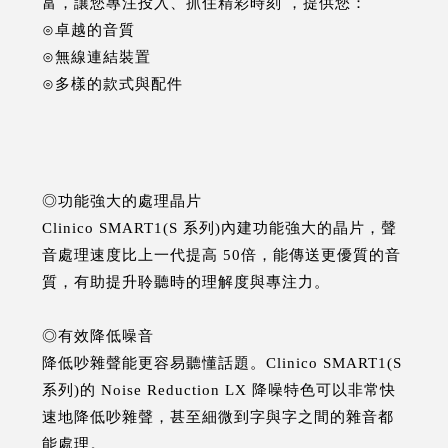
富，讓您專注投入、抓住精彩時刻 ，提供您：
⊙卓越的音質
⊙無線連結裝置
⊙多樣的款式與配件
◎功能強大的處理晶片
Clinico SMART1(S 系列)內建功能強大的晶片，聲
音處理速度比上一代提高 50倍，能傳送更優質的音
質，有助提升聆聽時的理解度與專注力。
◎有效降低噪音
降低吵雜聲能更容易聽懂話題。Clinico SMART1(S
系列)的 Noise Reduction LX 降噪特色可以非常快
速地降低吵雜聲，甚至細微到字與字之間的雜音都
能處理。