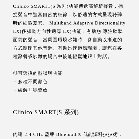
Clinico SMART1(S 系列)功能傳遞高解析聲音，捕
捉聲音中豐富自然的細節，以舒適的方式呈現聆聽
時的細微差異。 Multiband Adaptive Directionality
LX(多頻道方向性適應 LX)功能，有助您 專注聆聽
面前的聲音，當周圍環境吵雜時，會自動以漸進的
方式關閉其他音源。有助迅速適應環境，讓您在各
種聚餐或吵雜的場合中較能輕鬆地跟上對話。
◎可選擇的型號與功能
－多種不同顏色
－緩解耳鳴聲效
Clinico SMART(S 系列)
內建 2.4 GHz 藍芽 Bluetooth® 低能源科技技術，