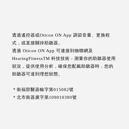
透過遙控器或Oticon ON App 調節音量、更換程
式，或直接關掉助聽器。
透過 Oticon ON App 可連接到物聯網及
HearingFitnessTM 科技技術 - 測量你的助聽器使用
狀況，提供使用分析，確保您配戴助聽器時，您的
助聽器可達到理想狀態。
＊衛福部醫器輸字第015082號
＊北市衛器廣字第109010380號