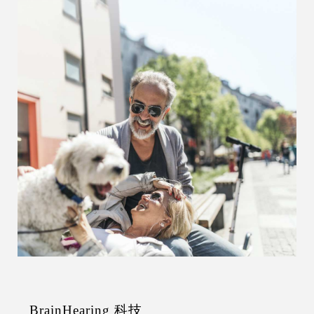
BrainHearing 科技