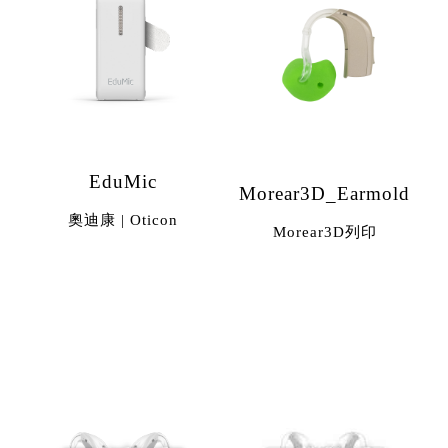
EduMic
Morear3D_Earmold
奧迪康 | Oticon
Morear3D列印